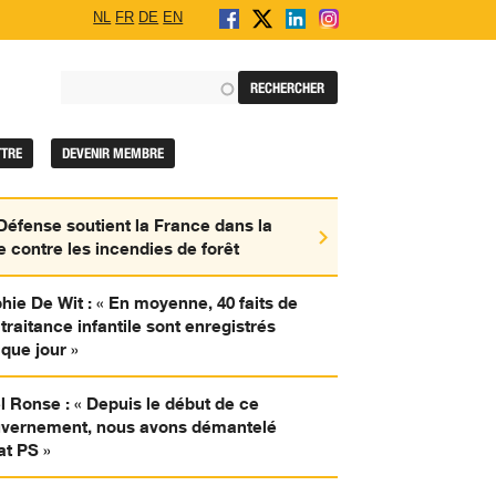
NL
FR
DE
EN
TTRE
DEVENIR MEMBRE
r
Défense soutient la France dans la
te contre les incendies de forêt
autés
hie De Wit : « En moyenne, 40 faits de
traitance infantile sont enregistrés
,
e
que jour »
l Ronse : « Depuis le début de ce
ement,
vernement, nous avons démantelé
s
ance
tat PS »
tion
lé
le