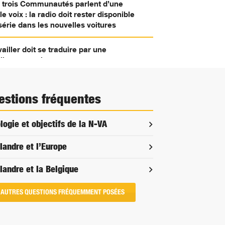
 trois Communautés parlent d’une
rés
le voix : la radio doit rester disponible
t
série dans les nouvelles voitures
s
vailler doit se traduire par une
lleure pension
PLUS DE NOUVELLES
estions fréquentes
logie et objectifs de la N-VA
landre et l’Europe
landre et la Belgique
AUTRES QUESTIONS FRÉQUEMMENT POSÉES