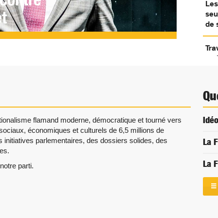
Les
enregist
l’État
de
«
êt
seu
chaque
PS
série
Choquan
de 
jour
»
dans
»
»
les
nouvelle
Tra
voitures
mei
Qu
Idéo
nationalisme flamand moderne, démocratique et tourné vers
, sociaux, économiques et culturels de 6,5 millions de
s initiatives parlementaires, des dossiers solides, des
La F
es.
La F
notre parti.