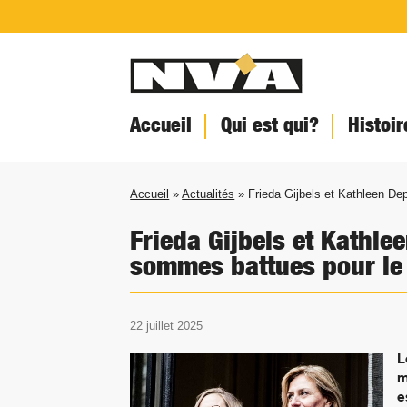
Accueil
Qui est qui?
Histoir
Accueil
»
Actualités
» Frieda Gijbels et Kathleen De
Frieda Gijbels et Kathle
sommes battues pour le
22 juillet 2025
L
m
e