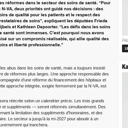
es réformes dans le secteur des soins de santé. “Pour
a N-VA, deux priorités ont guidé nos décisions : des
oins de qualité pour les patients et le respect des
restataires de soins”, expliquent les députées Frieda
ijbels et Kathleen Depoorter. “Les défis dans les soins
e santé sont immenses. C’est pourquoi nous avons
isé sur un compromis réalisable, qui allie qualité des
Dép
oins et liberté professionnelle.”
L
Ka
 les abus dans les soins de santé, mais a toujours insisté
cadre de réformes plus larges. Une approche responsable des
ccompagnée d’une réforme du financement des hôpitaux et
ette approche intégrée, exigée fermement par la N-VA, est
era réécrite selon un calendrier précis. Les trois grands
er et suppléments — seront réformés simultanément. Des
rnant la limitation des suppléments d’honoraires, et des
ire. Le secteur a jusqu’à la mi-2027 pour aboutir à un
ouvernement qui tranchera.