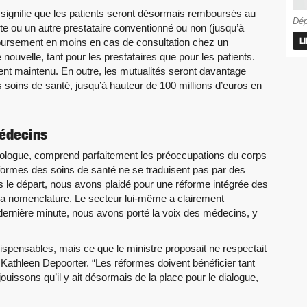
 signifie que les patients seront désormais remboursés au
Dép
te ou un autre prestataire conventionné ou non (jusqu’à
L
boursement en moins en cas de consultation chez un
nouvelle, tant pour les prestataires que pour les patients.
ent maintenu. En outre, les mutualités seront davantage
 soins de santé, jusqu’à hauteur de 100 millions d’euros en
médecins
tologue, comprend parfaitement les préoccupations du corps
réformes des soins de santé ne se traduisent pas par des
s le départ, nous avons plaidé pour une réforme intégrée des
 la nomenclature. Le secteur lui-même a clairement
ernière minute, nous avons porté la voix des médecins, y
ispensables, mais ce que le ministre proposait ne respectait
Kathleen Depoorter. “Les réformes doivent bénéficier tant
ouissons qu’il y ait désormais de la place pour le dialogue,