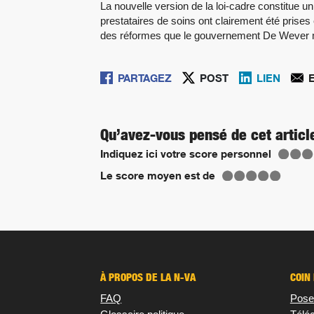
La nouvelle version de la loi-cadre constitue 
prestataires de soins ont clairement été prise
des réformes que le gouvernement De Wever met
PARTAGEZ
POST
LIEN
Qu’avez-vous pensé de cet articl
Indiquez ici votre score personnel
Le score moyen est de
À PROPOS DE LA N-VA
COIN
FAQ
Pose