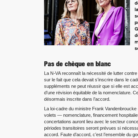
d
l
s
p
G
d
m
s
Pas de chèque en blanc
La N-VA reconnaît la nécessité de lutter contre
sur le fait que cela devait s’inscrire dans le 
suppléments ne peut réussir que si elle est a
d’une révision équitable de la nomenclature. C
désormais inscrite dans l’accord.
La loi-cadre du ministre Frank Vandenbroucke s
volets — nomenclature, financement hospitali
concertations auront lieu avec le secteur conce
périodes transitoires seront prévues si nécessa
accord. Faute d’accord, c’est l’ensemble du g