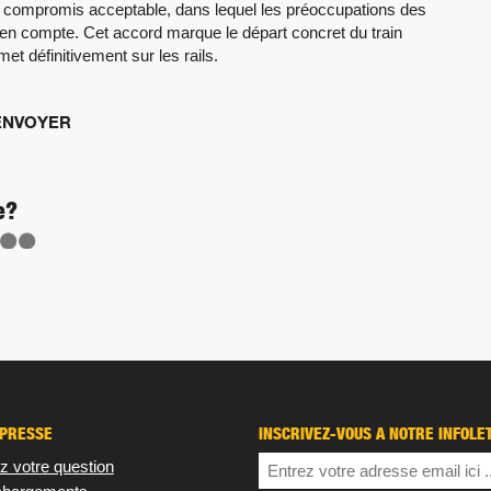
un compromis acceptable, dans lequel les préoccupations des
s en compte. Cet accord marque le départ concret du train
 définitivement sur les rails.
ENVOYER
e?
 PRESSE
INSCRIVEZ-VOUS À NOTRE INFOLE
z votre question