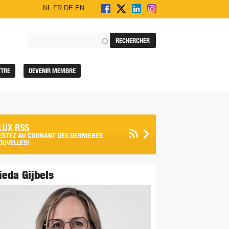
NL
FR
DE
EN
TTRE
DEVENIR MEMBRE
LUX RSS
ESTEZ AU COURANT DES DERNIÈRES
OUVELLES!
ieda Gijbels