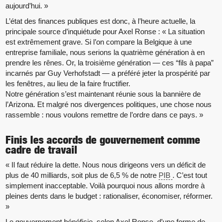
aujourd’hui. »
L’état des finances publiques est donc, à l’heure actuelle, la
principale source d’inquiétude pour Axel Ronse : « La situation
est extrêmement grave. Si l’on compare la Belgique à une
entreprise familiale, nous serions la quatrième génération à en
prendre les rênes. Or, la troisième génération — ces “fils à papa”
incarnés par Guy Verhofstadt — a préféré jeter la prospérité par
les fenêtres, au lieu de la faire fructifier.
Notre génération s’est maintenant réunie sous la bannière de
l’Arizona. Et malgré nos divergences politiques, une chose nous
rassemble : nous voulons remettre de l’ordre dans ce pays. »
Finis les accords de gouvernement comme
cadre de travail
« Il faut réduire la dette. Nous nous dirigeons vers un déficit de
plus de 40 milliards, soit plus de 6,5 % de notre
PIB
. C’est tout
simplement inacceptable. Voilà pourquoi nous allons mordre à
pleines dents dans le budget : rationaliser, économiser, réformer.
»
Le gouvernement bénéficie, selon Axel Ronse, d’une forme de